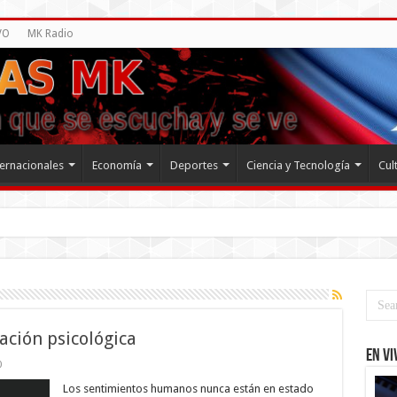
VO
MK Radio
ternacionales
Economía
Deportes
Ciencia y Tecnología
Cul
ación psicológica
EN VI
0
Los sentimientos humanos nunca están en estado