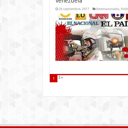
Venezuela
26 septiembre, 2017
Internacionales
,
Polit
2
»
1