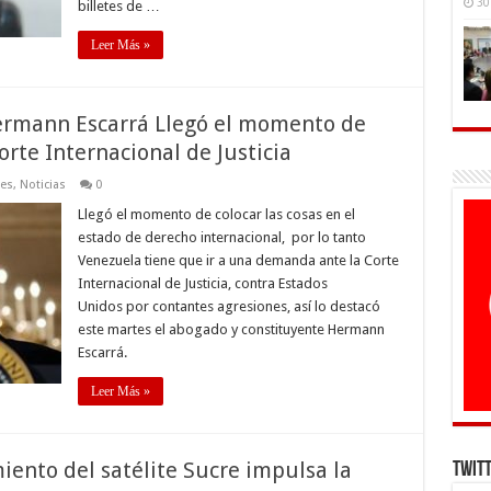
30
billetes de …
Leer Más »
Hermann Escarrá Llegó el momento de
rte Internacional de Justicia
les
,
Noticias
0
Llegó el momento de colocar las cosas en el
estado de derecho internacional, por lo tanto
Venezuela tiene que ir a una demanda ante la Corte
Internacional de Justicia, contra Estados
Unidos por contantes agresiones, así lo destacó
este martes el abogado y constituyente Hermann
Escarrá.
Leer Más »
ento del satélite Sucre impulsa la
Twit