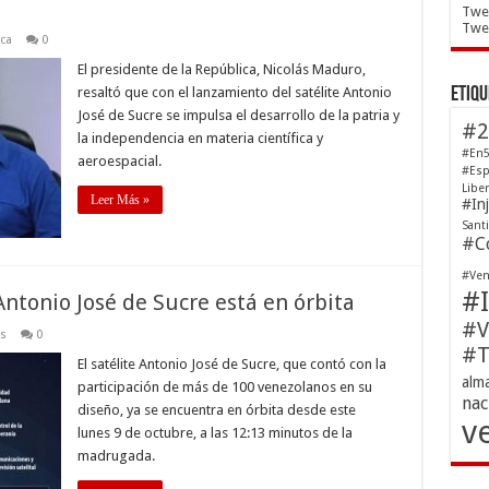
Twe
Twee
ica
0
El presidente de la República, Nicolás Maduro,
Etiqu
resaltó que con el lanzamiento del satélite Antonio
José de Sucre se impulsa el desarrollo de la patria y
#2
la independencia en materia científica y
#En5
aeroespacial.
#Esp
Libe
Leer Más »
#In
Sant
#Co
#Ven
#I
Antonio José de Sucre está en órbita
#V
s
0
#T
El satélite Antonio José de Sucre, que contó con la
alm
participación de más de 100 venezolanos en su
nac
diseño, ya se encuentra en órbita desde este
v
lunes 9 de octubre, a las 12:13 minutos de la
madrugada.