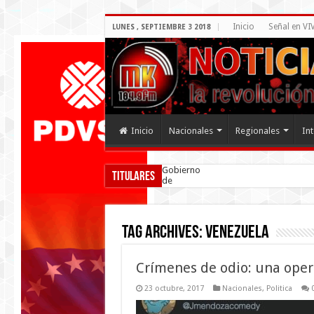
Inicio
Señal en VI
LUNES , SEPTIEMBRE 3 2018
Inicio
Nacionales
Regionales
In
Gobierno
Titulares
de
Venezuela
firmó
acuerdo
por la
Tag Archives:
venezuela
convivencia
Crímenes de odio: una oper
23 octubre, 2017
Nacionales
,
Politica