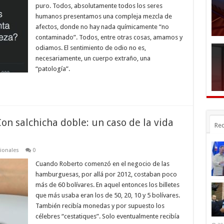
puro. Todos, absolutamente todos los seres
humanos presentamos una compleja mezcla de
afectos, donde no hay nada químicamente “no
contaminado”. Todos, entre otras cosas, amamos y
odiamos. El sentimiento de odio no es,
necesariamente, un cuerpo extraño, una
“patología”.
 salchicha doble: un caso de la vida
Rec
ionales
0
Cuando Roberto comenzó en el negocio de las
hamburguesas, por allá por 2012, costaban poco
más de 60 bolívares. En aquel entonces los billetes
que más usaba eran los de 50, 20, 10 y 5 bolívares.
También recibía monedas y por supuesto los
célebres “cestatiques”. Solo eventualmente recibía