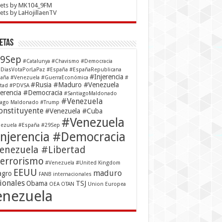
ets by MK104_9FM
ts by LaHojillaenTV
etas
9Sep
#Catalunya
#Chavismo
#Democracia
DiasVotaPorLaPaz
#España
#EspañaRepublicana
#Injerencia
aña #Venezuela
#GuerraEconómica
#
#Rusia #Maduro #Venezuela
rtad
#PDVSA
jerencia #Democracia
#SantiagoMaldonado
#Venezuela
iago Maldonado
#Trump
nstituyente
#Venezuela #Cuba
#Venezuela
ezuela #España #29Sep
njerencia #Democracia
enezuela #Libertad
errorismo
#Venezuela #United Kingdom
EEUU
maduro
agro
FANB
internacionales
ionales
Obama
TSJ
OEA
OTAN
Union Europea
enezuela