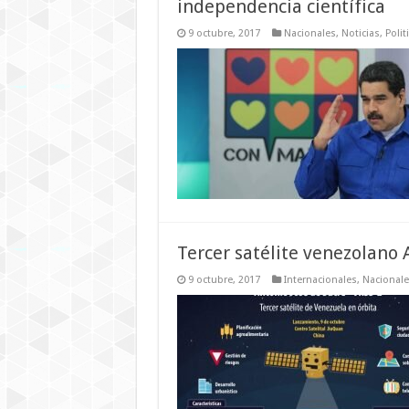
independencia científica
9 octubre, 2017
Nacionales
,
Noticias
,
Polit
Tercer satélite venezolano 
9 octubre, 2017
Internacionales
,
Nacionale