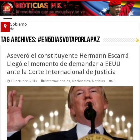
Gobierno
de
Venezuela
Tag Archives:
firmó
#En5DiasVotaPorLaPaz
acuerdo
por la
convivencia
Aseveró el constituyente Hermann Escarrá
Llegó el momento de demandar a EEUU
ante la Corte Internacional de Justicia
10 octubre, 2017
Internacionales
,
Nacionales
,
Noticias
0