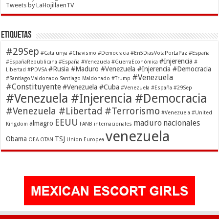
Tweets by LaHojillaenTV
Etiquetas
#29Sep
#Catalunya
#Chavismo
#Democracia
#En5DiasVotaPorLaPaz
#España
#Injerencia
#EspañaRepublicana #España #Venezuela
#GuerraEconómica
#
#Rusia #Maduro #Venezuela #Injerencia #Democracia
Libertad
#PDVSA
#Venezuela
#SantiagoMaldonado Santiago Maldonado
#Trump
#Constituyente
#Venezuela #Cuba
#Venezuela #España #29Sep
#Venezuela #Injerencia #Democracia
#Venezuela #Libertad #Terrorismo
#Venezuela #United
EEUU
maduro
nacionales
almagro
Kingdom
FANB
internacionales
venezuela
Obama
TSJ
OEA
OTAN
Union Europea