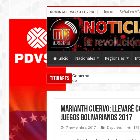
Inicio
Señal en VI
DOMINGO , MARZO 11 2018
Inicio
Nacionales
Regionales
In
Gobierno
Titulares
de
Venezuela
firmó
acuerdo
por la
convivencia
Marianth Cuervo: Llevaré c
Juegos Bolivarianos 2017
7 noviembre, 2017
Deportes
179