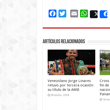
F
T
E
W
Pos
ac
wi
m
h
e
tt
ai
at
b
er
l
sA
Artículos Relacionados
o
p
o
p
k
Venezolano Jorge Linares
Cross
retuvo por tercera ocasión
fin d
su título de la AMB
nacio
Pana
28 enero, 2018
18 en