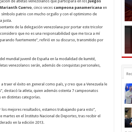
egación de atletas venezolanos que participará en los
Juegos
Marianth Cuervo
, cinco veces
campeona panamericana
en
el símbolo patrio con mucho orgullo y con el optimismo de
a justa.
esentante de la delegación venezolana por portar este tricolor
o considero que no es una responsabilidad que me toca a mí
parando fuertemente”, refirió en su discurso, transmitido por
l mundial juvenil de España en la modalidad de kumité,
tletas venezolanos serán, además de conquistas personales,
Rec
va a traer el éxito en general como país, y creo que a Venezuela le
os”, destacó la atleta, quien además ostenta 7 campeonatos
en distintas categorías.
 los mejores resultados, estamos trabajando para esto”,
e martes en el Instituto Nacional de Deportes, tras recibir el
derado en la edición 2013.