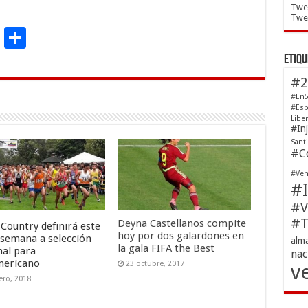
Twe
Twee
C
t
Share
o
Etiqu
m
#2
p
#En5
#Esp
ar
Libe
#In
ti
Sant
#Co
r
#Ven
#I
#V
#T
Deyna Castellanos compite
 Country definirá este
hoy por dos galardones en
e semana a selección
alm
la gala FIFA the Best
nal para
nac
mericano
23 octubre, 2017
v
ero, 2018