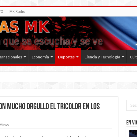
VO
MK Radio
ternacionales
Economía
Deportes
Ciencia y Tecnología
Cul
on mucho orgullo el tricolor en los
EN VI
 Views