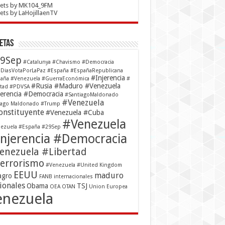
ets by MK104_9FM
ts by LaHojillaenTV
etas
9Sep
#Catalunya
#Chavismo
#Democracia
DiasVotaPorLaPaz
#España
#EspañaRepublicana
#Injerencia
aña #Venezuela
#GuerraEconómica
#
#Rusia #Maduro #Venezuela
rtad
#PDVSA
jerencia #Democracia
#SantiagoMaldonado
#Venezuela
iago Maldonado
#Trump
nstituyente
#Venezuela #Cuba
#Venezuela
ezuela #España #29Sep
njerencia #Democracia
enezuela #Libertad
errorismo
#Venezuela #United Kingdom
EEUU
maduro
agro
FANB
internacionales
ionales
Obama
TSJ
OEA
OTAN
Union Europea
enezuela