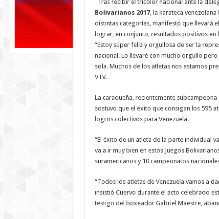
Tras recibir el tricolor nacional ante la del
Bolivarianos 2017
, la karateca venezolana
distintas categorías, manifestó que llevará 
lograr, en conjunto, resultados positivos en l
“Estoy súper feliz y orgullosa de ser la repr
nacional. Lo llevaré con mucho orgullo per
sola. Muchos de los atletas nos estamos pre
VTV.
La caraqueña, recientemente subcampeona de
sostuvo que el éxito que consigan los 595 a
logros colectivos para Venezuela.
“El éxito de un atleta de la parte individual 
va a ir muy bien en estos Juegos Bolivarian
suramericanos y 10 campeonatos nacionales 
“Todos los atletas de Venezuela vamos a dar
insistió Cuervo durante el acto celebrado est
testigo del boxeador Gabriel Maestre, aban