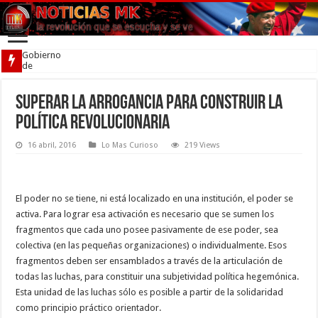
Gobierno
de
Venezuela
firmó
acuerdo
Superar la arrogancia para construir la
por la
política revolucionaria
convivencia
16 abril, 2016
Lo Mas Curioso
219 Views
El poder no se tiene, ni está localizado en una institución, el poder se
activa. Para lograr esa activación es necesario que se sumen los
fragmentos que cada uno posee pasivamente de ese poder, sea
colectiva (en las pequeñas organizaciones) o individualmente. Esos
fragmentos deben ser ensamblados a través de la articulación de
todas las luchas, para constituir una subjetividad política hegemónica.
Esta unidad de las luchas sólo es posible a partir de la solidaridad
como principio práctico orientador.