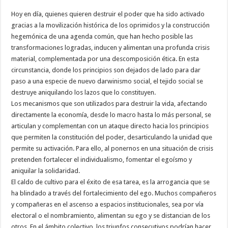
Hoy en día, quienes quieren destruir el poder que ha sido activado
gracias a la movilización histórica de los oprimidos y la construcción
hegemónica de una agenda común, que han hecho posible las
transformaciones logradas, inducen y alimentan una profunda crisis
material, complementada por una descomposición ética. En esta
circunstancia, donde los principios son dejados de lado para dar
paso a una especie de nuevo darwinismo social, el tejido social se
destruye aniquilando los lazos que lo constituyen.
Los mecanismos que son utilizados para destruir la vida, afectando
directamente la economía, desde lo macro hasta lo más personal, se
articulan y complementan con un ataque directo hacia los principios
que permiten la constitución del poder, desarticulando la unidad que
permite su activación. Para ello, al ponernos en una situación de crisis
pretenden fortalecer el individualismo, fomentar el egoísmo y
aniquilar la solidaridad.
El caldo de cultivo para el éxito de esa tarea, es la arrogancia que se
ha blindado a través del fortalecimiento del ego. Muchos compañeros
y compañeras en el ascenso a espacios institucionales, sea por vía
electoral o el nombramiento, alimentan su ego y se distancian de los
otros. En el ámbito colectivo, los triunfos consecutivos podrían hacer