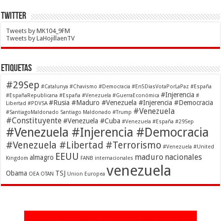
Twitter
Tweets by MK104_9FM
Tweets by LaHojillaenTV
Etiquetas
#29Sep
#Catalunya
#Chavismo
#Democracia
#En5DiasVotaPorLaPaz
#España
#Injerencia
#EspañaRepublicana #España #Venezuela
#GuerraEconómica
#
#Rusia #Maduro #Venezuela #Injerencia #Democracia
Libertad
#PDVSA
#Venezuela
#SantiagoMaldonado Santiago Maldonado
#Trump
#Constituyente
#Venezuela #Cuba
#Venezuela #España #29Sep
#Venezuela #Injerencia #Democracia
#Venezuela #Libertad #Terrorismo
#Venezuela #United
EEUU
maduro
nacionales
almagro
Kingdom
FANB
internacionales
venezuela
Obama
TSJ
OEA
OTAN
Union Europea