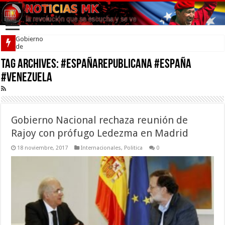
Gobierno
de
Venezuela
Tag Archives:
firmó
#EspañaRepublicana #España
acuerdo
#Venezuela
por la
convivencia
Gobierno Nacional rechaza reunión de
Rajoy con prófugo Ledezma en Madrid
18 noviembre, 2017
Internacionales
,
Politica
0