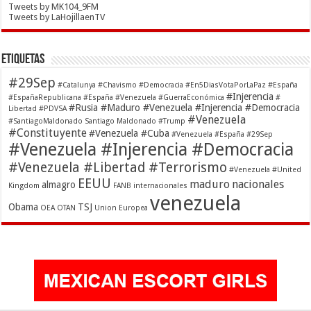
Tweets by MK104_9FM
Tweets by LaHojillaenTV
Etiquetas
#29Sep
#Catalunya
#Chavismo
#Democracia
#En5DiasVotaPorLaPaz
#España
#Injerencia
#EspañaRepublicana #España #Venezuela
#GuerraEconómica
#
#Rusia #Maduro #Venezuela #Injerencia #Democracia
Libertad
#PDVSA
#Venezuela
#SantiagoMaldonado Santiago Maldonado
#Trump
#Constituyente
#Venezuela #Cuba
#Venezuela #España #29Sep
#Venezuela #Injerencia #Democracia
#Venezuela #Libertad #Terrorismo
#Venezuela #United
EEUU
maduro
nacionales
almagro
Kingdom
FANB
internacionales
venezuela
Obama
TSJ
OEA
OTAN
Union Europea