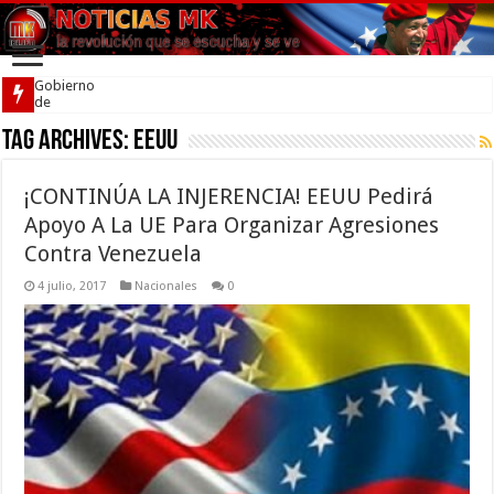
Gobierno
de
Venezuela
Tag Archives:
firmó
EEUU
acuerdo
por la
convivencia
¡CONTINÚA LA INJERENCIA! EEUU Pedirá
Apoyo A La UE Para Organizar Agresiones
Contra Venezuela
4 julio, 2017
Nacionales
0