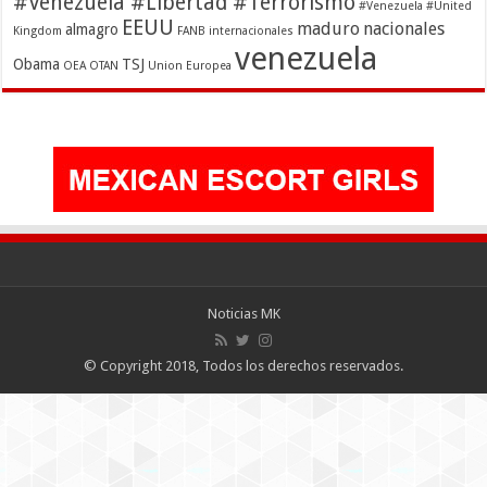
#Venezuela #Libertad #Terrorismo
#Venezuela #United
EEUU
maduro
nacionales
almagro
Kingdom
FANB
internacionales
venezuela
Obama
TSJ
OEA
OTAN
Union Europea
Noticias MK
© Copyright 2018, Todos los derechos reservados.