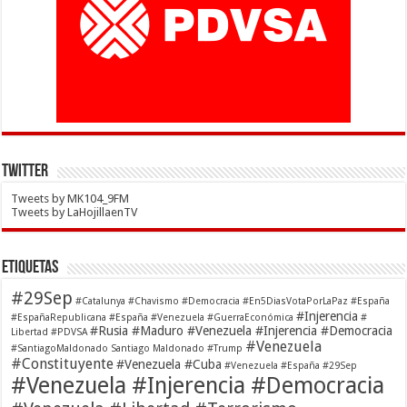
Twitter
Tweets by MK104_9FM
Tweets by LaHojillaenTV
Etiquetas
#29Sep
#Catalunya
#Chavismo
#Democracia
#En5DiasVotaPorLaPaz
#España
#Injerencia
#EspañaRepublicana #España #Venezuela
#GuerraEconómica
#
#Rusia #Maduro #Venezuela #Injerencia #Democracia
Libertad
#PDVSA
#Venezuela
#SantiagoMaldonado Santiago Maldonado
#Trump
#Constituyente
#Venezuela #Cuba
#Venezuela #España #29Sep
#Venezuela #Injerencia #Democracia