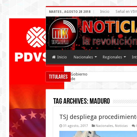
Inicio
Señal en VIV
MARTES , AGOSTO 28 2018
Inicio
Nacionales
Regionales
In
Gobierno
Titulares
de
Venezuela
firmó
acuerdo
por la
Tag Archives:
maduro
convivencia
TSJ despliega procedimient
31 agosto, 2017
Nacionales
,
Noticias