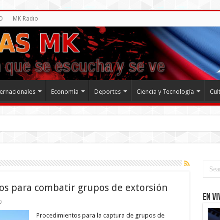
O
MK Radio
ternacionales
Economía
Deportes
Ciencia y Tecnología
Cul
os para combatir grupos de extorsión
EN VI
0
Procedimientos para la captura de grupos de