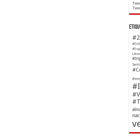
Twe
Twee
Etiqu
#2
#En5
#Esp
Libe
#In
Sant
#Co
#Ven
#I
#V
#T
alm
nac
v