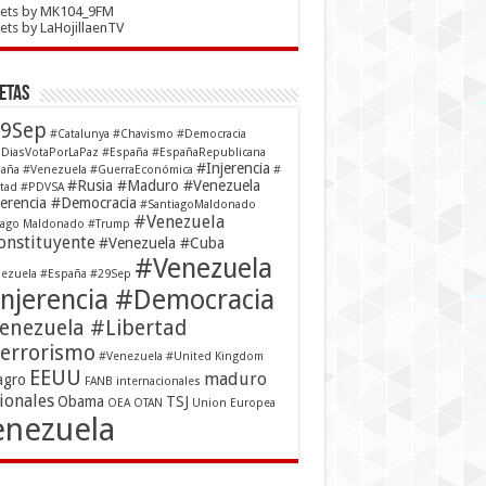
ets by MK104_9FM
ts by LaHojillaenTV
etas
9Sep
#Catalunya
#Chavismo
#Democracia
DiasVotaPorLaPaz
#España
#EspañaRepublicana
#Injerencia
aña #Venezuela
#GuerraEconómica
#
#Rusia #Maduro #Venezuela
rtad
#PDVSA
jerencia #Democracia
#SantiagoMaldonado
#Venezuela
iago Maldonado
#Trump
nstituyente
#Venezuela #Cuba
#Venezuela
ezuela #España #29Sep
njerencia #Democracia
enezuela #Libertad
errorismo
#Venezuela #United Kingdom
EEUU
maduro
agro
FANB
internacionales
ionales
Obama
TSJ
OEA
OTAN
Union Europea
enezuela