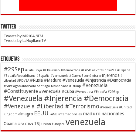
Twitter
Tweets by MK104_9FM
Tweets by LaHojillaenTV
Etiquetas
#29Sep
#Catalunya
#Chavismo
#Democracia
#En5DiasVotaPorLaPaz
#España
#Injerencia
#EspañaRepublicana #España #Venezuela
#GuerraEconómica
#
#Rusia #Maduro #Venezuela #Injerencia #Democracia
Libertad
#PDVSA
#Venezuela
#SantiagoMaldonado Santiago Maldonado
#Trump
#Constituyente
#Venezuela #Cuba
#Venezuela #España #29Sep
#Venezuela #Injerencia #Democracia
#Venezuela #Libertad #Terrorismo
#Venezuela #United
EEUU
maduro
nacionales
almagro
Kingdom
FANB
internacionales
venezuela
Obama
TSJ
OEA
OTAN
Union Europea