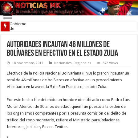
Gobierno
de
Venezuela
firmó
acuerdo
Autoridades incautan 46 millones de
por la
bolívares en efectivo en el estado Zulia
convivencia
18 noviembre, 2017
Nacionales
,
Regionales
572 Views
Efectivos de la Policía Nacional Bolivariana (PNB) lograron incautar un
total de 46 millones de bolívares en efectivo en un procedimiento
efectuado en la avenida 5 de San Francisco, estado Zulia.
Por este hecho fue detenido un hombre identificado como Pedro Luis
Morán Atencio, de 30 años de edad, quien fue puesto a la orden de
los organismos competentes por la presunta comisión del delito de
tráfico del cono monetario, refiere el Ministerio para Relaciones
Interiores, Justicia y Paz en Twitter.