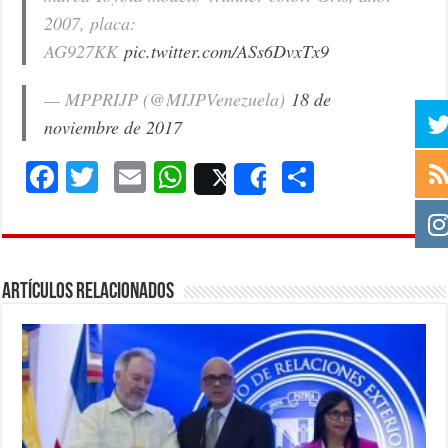
2007, placa:
AG927KK
pic.twitter.com/ASs6DvxTx9
— MPPRIJP (@MIJPVenezuela)
18 de
noviembre de 2017
F
T
E
W
C
Post
Share
ac
wi
m
h
o
e
tt
ai
at
m
b
er
l
sA
p
Artículos Relacionados
o
p
ar
o
p
ti
k
r