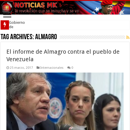
Gobierno
de
Venezuela
Tag Archives:
firmó
almagro
acuerdo
por la
convivencia
El informe de Almagro contra el pueblo de
Venezuela
25 marzo, 2017
Internacionales
0