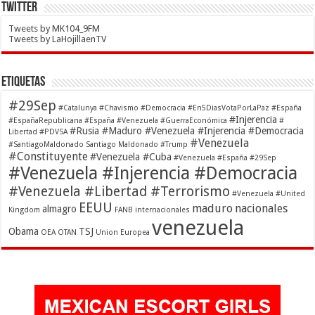
Twitter
Tweets by MK104_9FM
Tweets by LaHojillaenTV
Etiquetas
#29Sep
#Catalunya
#Chavismo
#Democracia
#En5DiasVotaPorLaPaz
#España
#Injerencia
#EspañaRepublicana #España #Venezuela
#GuerraEconómica
#
#Rusia #Maduro #Venezuela #Injerencia #Democracia
Libertad
#PDVSA
#Venezuela
#SantiagoMaldonado Santiago Maldonado
#Trump
#Constituyente
#Venezuela #Cuba
#Venezuela #España #29Sep
#Venezuela #Injerencia #Democracia
#Venezuela #Libertad #Terrorismo
#Venezuela #United
EEUU
maduro
nacionales
almagro
Kingdom
FANB
internacionales
venezuela
Obama
TSJ
OEA
OTAN
Union Europea