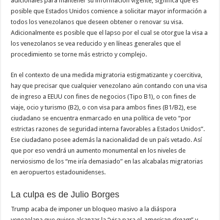
adicionales para mantener su información vigente, significa que es
posible que Estados Unidos comience a solicitar mayor información a
todos los venezolanos que deseen obtener o renovar su visa.
Adicionalmente es posible que el lapso por el cual se otorgue la visa a
los venezolanos se vea reducido y en líneas generales que el
procedimiento se torne más estricto y complejo.
En el contexto de una medida migratoria estigmatizante y coercitiva,
hay que precisar que cualquier venezolano aún contando con una visa
de ingreso a EEUU con fines de negocios (Tipo B1), o con fines de
viaje, ocio y turismo (B2), o con visa para ambos fines (B1/B2), ese
ciudadano se encuentra enmarcado en una política de veto “por
estrictas razones de seguridad interna favorables a Estados Unidos”.
Ese ciudadano posee además la nacionalidad de un país vetado. Así
que por eso vendrá un aumento monumental en los niveles de
nerviosismo de los “me iría demasiado” en las alcabalas migratorias
en aeropuertos estadounidenses.
La culpa es de Julio Borges
Trump acaba de imponer un bloqueo masivo a la diáspora
venezolana que quiere alcanzar la “visa para el
american dream
” y