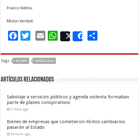
Franco Vielma.
Mision Verdad.
F
T
E
W
C
Post
Share
ac
wi
m
h
o
e
tt
ai
at
m
Tags
#29SEP
VENEZUELA
b
er
l
sA
p
o
p
ar
Artículos Relacionados
o
p
ti
k
r
Sabotaje a servicios públicos y agenda violenta formaban
parte de planes conspirativos
3 mins ago
Bienes de empresas que cometieron ilícitos cambiarios
pasarán al Estado
34 mins ago