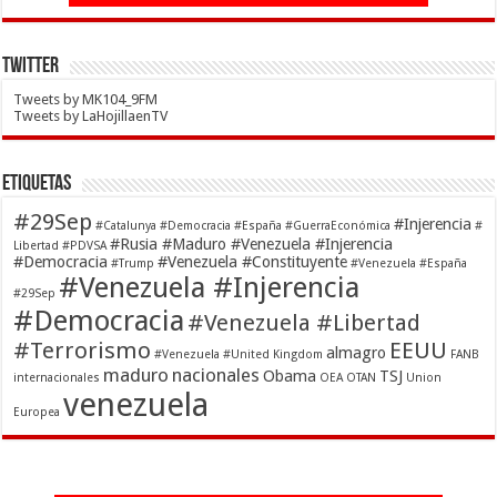
Twitter
Tweets by MK104_9FM
Tweets by LaHojillaenTV
Etiquetas
#29Sep
#Injerencia
#Catalunya
#Democracia
#España
#GuerraEconómica
#
#Rusia #Maduro #Venezuela #Injerencia
Libertad
#PDVSA
#Democracia
#Venezuela #Constituyente
#Trump
#Venezuela #España
#Venezuela #Injerencia
#29Sep
#Democracia
#Venezuela #Libertad
#Terrorismo
EEUU
almagro
#Venezuela #United Kingdom
FANB
maduro
nacionales
Obama
TSJ
internacionales
OEA
OTAN
Union
venezuela
Europea