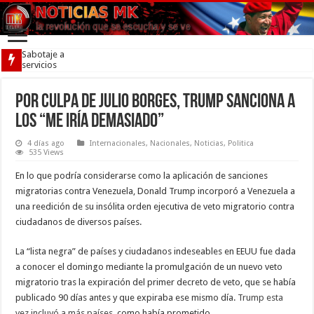
Sabotaje a
servicios
públicos y
agenda
violenta
Por culpa de Julio Borges, Trump sanciona a
formaban
los “me iría demasiado”
parte de
planes
conspirativos
4 días ago
Internacionales
,
Nacionales
,
Noticias
,
Politica
535 Views
En
lo que podría considerarse como la aplicación de sanciones
migratorias contra Venezuela, Donald Trump incorporó a Venezuela a
una reedición de su insólita orden ejecutiva de veto migratorio contra
ciudadanos de diversos países.
La “lista negra” de países y ciudadanos indeseables en EEUU fue dada
a conocer el domingo mediante la promulgación de un nuevo veto
migratorio tras la expiración del primer decreto de veto, que se había
publicado 90 días antes y que expiraba ese mismo día.
Trump esta
vez incluyó a más países
, como había prometido.