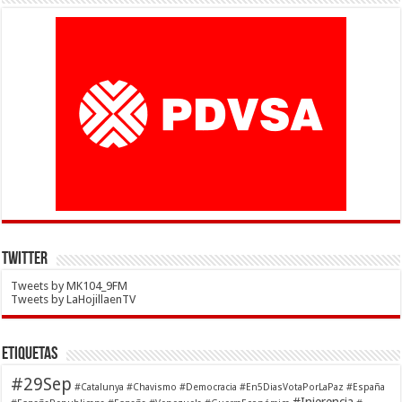
Twitter
Tweets by MK104_9FM
Tweets by LaHojillaenTV
Etiquetas
#29Sep
#Catalunya
#Chavismo
#Democracia
#En5DiasVotaPorLaPaz
#España
#Injerencia