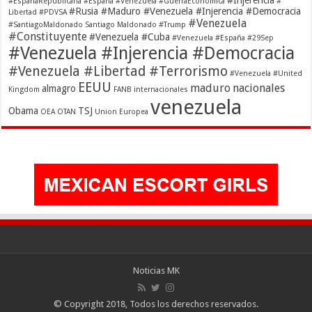
#EspañaRepublicana #España #Venezuela
#GuerraEconómica
#
#Rusia #Maduro #Venezuela #Injerencia #Democracia
Libertad
#PDVSA
#Venezuela
#SantiagoMaldonado Santiago Maldonado
#Trump
#Constituyente
#Venezuela #Cuba
#Venezuela #España #29Sep
#Venezuela #Injerencia #Democracia
#Venezuela #Libertad #Terrorismo
#Venezuela #United
EEUU
maduro
nacionales
almagro
Kingdom
FANB
internacionales
venezuela
Obama
TSJ
OEA
OTAN
Union Europea
Noticias MK
© Copyright 2018, Todos los derechos reservados.