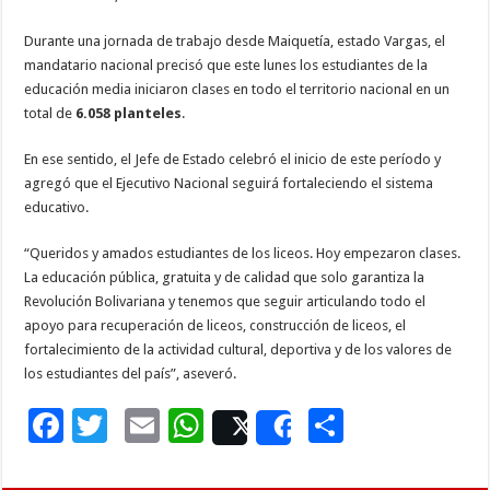
Durante una jornada de trabajo desde Maiquetía, estado Vargas, el
mandatario nacional precisó que este lunes los estudiantes de la
educación media iniciaron clases en todo el territorio nacional en un
total de
6.058 planteles
.
En ese sentido, el Jefe de Estado celebró el inicio de este período y
agregó que el Ejecutivo Nacional seguirá fortaleciendo el sistema
educativo.
“Queridos y amados estudiantes de los liceos. Hoy empezaron clases.
La educación pública, gratuita y de calidad que solo garantiza la
Revolución Bolivariana y tenemos que seguir articulando todo el
apoyo para recuperación de liceos, construcción de liceos, el
fortalecimiento de la actividad cultural, deportiva y de los valores de
los estudiantes del país”, aseveró.
F
T
E
W
C
Post
Share
ac
wi
m
h
o