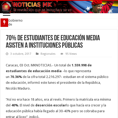
Gobierno
de
Venezuela
firmó
acuerdo
70% de estudiantes de educación media
por la
asisten a instituciones públicas
convivencia
3 octubre, 2017
Regionales
95 Views
Caracas, 03 Oct. MKNOTICIAS.- Un total de
1.559.998 de
estudiantes de educación media
–lo que representa
un
70.36%
de la cifra total 2.216.297– estudian en el sistema público
de educación, informó este lunes el presidente de la República,
Nicolás Maduro.
“Así no era hace 18 años, era al revés. Primero la matrícula era mínima
del
40%
. El nivel de
deserción escolar
lo que hacía era crecer y la
educación pública había llegado al 30-40% pero se cobraba para
entrar al liceo”, indicó.