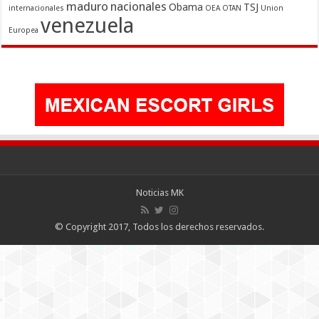
maduro
nacionales
Obama
TSJ
internacionales
OEA
OTAN
Union
venezuela
Europea
Noticias MK
© Copyright 2017, Todos los derechos reservados.