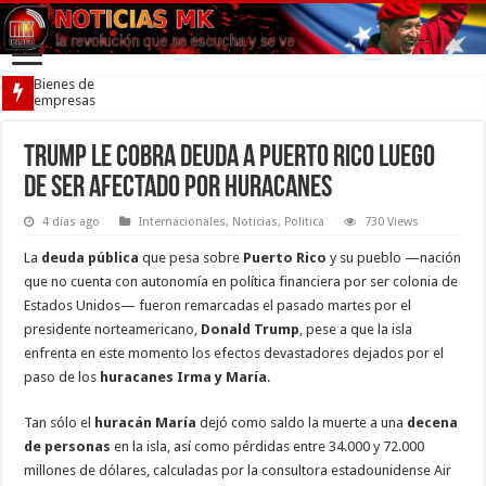
Bienes de
empresas
que
cometieron
ilícitos
Trump le cobra deuda a Puerto Rico luego
cambiarios
de ser afectado por huracanes
pasarán al
Estado
4 días ago
Internacionales
,
Noticias
,
Politica
730 Views
La
deuda pública
que pesa sobre
Puerto Rico
y su pueblo —nación
que no cuenta con autonomía en política financiera por ser colonia de
Estados Unidos— fueron remarcadas el pasado martes por el
presidente norteamericano,
Donald Trump
, pese a que la isla
enfrenta en este momento los efectos devastadores dejados por el
paso de los
huracanes Irma y María
.
Tan sólo el
huracán María
dejó como saldo la muerte a una
decena
de personas
en la isla, así como pérdidas entre 34.000 y 72.000
millones de dólares, calculadas por la consultora estadounidense Air