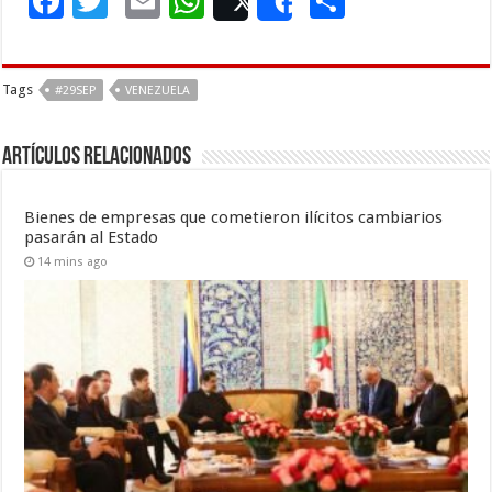
F
T
E
W
C
Post
Share
ac
wi
m
h
o
e
tt
ai
at
m
Tags
#29SEP
VENEZUELA
b
er
l
sA
p
o
p
ar
Artículos Relacionados
o
p
ti
k
r
Bienes de empresas que cometieron ilícitos cambiarios
pasarán al Estado
14 mins ago