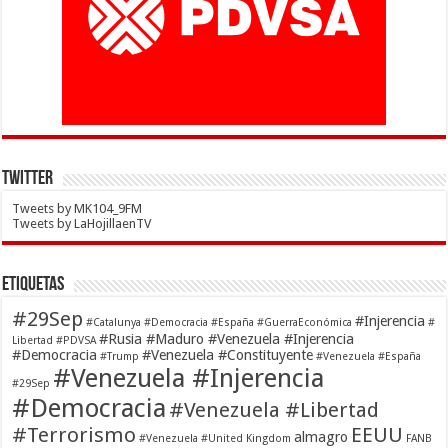
Twitter
Tweets by MK104_9FM
Tweets by LaHojillaenTV
Etiquetas
#29Sep
#Injerencia
#Catalunya
#Democracia
#España
#GuerraEconómica
#
#Rusia #Maduro #Venezuela #Injerencia
Libertad
#PDVSA
#Democracia
#Venezuela #Constituyente
#Trump
#Venezuela #España
#Venezuela #Injerencia
#29Sep
#Democracia
#Venezuela #Libertad
#Terrorismo
EEUU
almagro
#Venezuela #United Kingdom
FANB