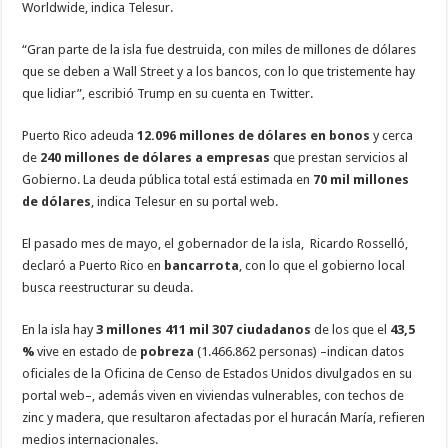
Worldwide, indica Telesur.
“Gran parte de la isla fue destruida, con miles de millones de dólares
que se deben a Wall Street y a los bancos, con lo que tristemente hay
que lidiar”, escribió Trump en su cuenta en Twitter.
Puerto Rico adeuda
12.096 millones de dólares en bonos
y cerca
de
240 millones de dólares a empresas
que prestan servicios al
Gobierno. La deuda pública total está estimada en
70 mil millones
de dólares
, indica Telesur en su portal web.
El pasado mes de mayo, el gobernador de la isla, Ricardo Rosselló,
declaró a Puerto Rico en
bancarrota
, con lo que el gobierno local
busca reestructurar su deuda.
En la isla hay
3 millones 411 mil 307 ciudadanos
de los que el
43,5
%
vive en estado de
pobreza
(1.466.862 personas) –indican datos
oficiales de la Oficina de Censo de Estados Unidos divulgados en su
portal web–, además viven en viviendas vulnerables, con techos de
zinc y madera, que resultaron afectadas por el huracán María, refieren
medios internacionales.