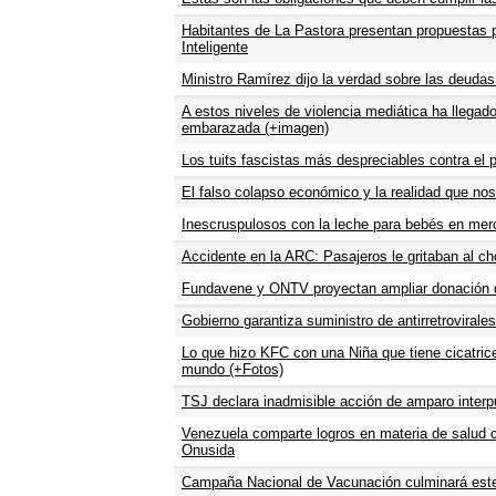
Habitantes de La Pastora presentan propuestas pa
Inteligente
Ministro Ramírez dijo la verdad sobre las deuda
A estos niveles de violencia mediática ha llegado
embarazada (+imagen)
Los tuits fascistas más despreciables contra el 
El falso colapso económico y la realidad que nos
Inescruspulosos con la leche para bebés en merc
Accidente en la ARC: Pasajeros le gritaban al ch
Fundavene y ONTV proyectan ampliar donación d
Gobierno garantiza suministro de antirretrovirales
Lo que hizo KFC con una Niña que tiene cicatrice
mundo (+Fotos)
TSJ declara inadmisible acción de amparo interp
Venezuela comparte logros en materia de salud
Onusida
Campaña Nacional de Vacunación culminará est