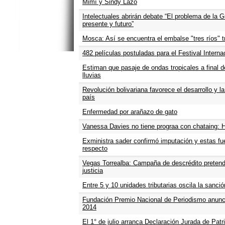
Mimí y Sindy Lazo
Intelectuales abrirán debate “El problema de la
presente y futuro”
Mosca: Así se encuentra el embalse "tres ríos" tr
482 películas postuladas para el Festival Intern
Estiman que pasaje de ondas tropicales a final 
lluvias
Revolución bolivariana favorece el desarrollo y 
país
Enfermedad por arañazo de gato
Vanessa Davies no tiene prograa con chataing: H
Exministra sader confirmó imputación y estas fu
respecto
Vegas Torrealba: Campaña de descrédito pretend
justicia
Entre 5 y 10 unidades tributarias oscila la sanci
Fundación Premio Nacional de Periodismo anunci
2014
El 1° de julio arranca Declaración Jurada de Patr