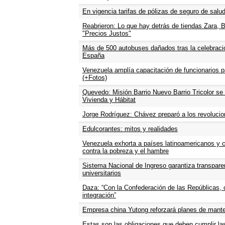
En vigencia tarifas de pólizas de seguro de salud
Reabrieron: Lo que hay detrás de tiendas Zara, B
"Precios Justos"
Más de 500 autobuses dañados tras la celebración
España
Venezuela amplía capacitación de funcionarios pa
(+Fotos)
Quevedo: Misión Barrio Nuevo Barrio Tricolor se 
Vivienda y Hábitat
Jorge Rodríguez: Chávez preparó a los revolucion
Edulcorantes: mitos y realidades
Venezuela exhorta a países latinoamericanos y c
contra la pobreza y el hambre
Sistema Nacional de Ingreso garantiza transpare
universitarios
Daza: “Con la Confederación de las Repúblicas,
integración”
Empresa china Yutong reforzará planes de mante
Estas son las obligaciones que deben cumplir las