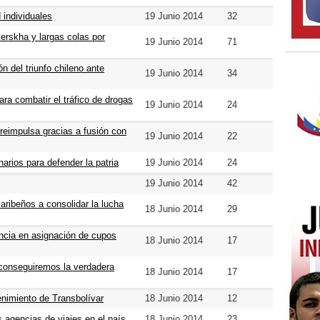
 individuales
19 Junio 2014
32
erskha y largas colas por
19 Junio 2014
71
 del triunfo chileno ante
19 Junio 2014
34
ra combatir el tráfico de drogas
19 Junio 2014
24
reimpulsa gracias a fusión con
19 Junio 2014
22
arios para defender la patria
19 Junio 2014
24
19 Junio 2014
42
aribeños a consolidar la lucha
18 Junio 2014
29
ncia en asignación de cupos
18 Junio 2014
17
 conseguiremos la verdadera
18 Junio 2014
17
nimiento de Transbolívar
18 Junio 2014
12
 agencias de viajes en el país
18 Junio 2014
23