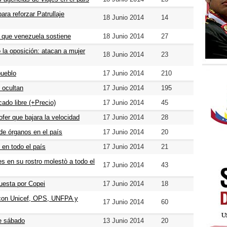
ra reforzar Patrullaje
18 Junio 2014
14
s que venezuela sostiene
18 Junio 2014
27
 la oposición: atacan a mujer
18 Junio 2014
23
pueblo
17 Junio 2014
210
 ocultan
17 Junio 2014
195
ado libre (+Precio)
17 Junio 2014
45
ofer que bajara la velocidad
17 Junio 2014
28
e órganos en el país
17 Junio 2014
20
 en todo el país
17 Junio 2014
21
s en su rostro molestò a todo el
17 Junio 2014
43
uesta por Copei
17 Junio 2014
18
 con Unicef, OPS, UNFPA y
17 Junio 2014
60
e sábado
13 Junio 2014
20