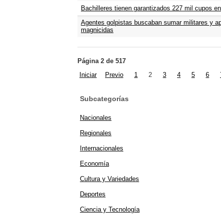
Bachilleres tienen garantizados 227 mil cupos en
Agentes golpistas buscaban sumar militares y ap
magnicidas
Página 2 de 517
Iniciar
Previo
1
2
3
4
5
6
Subcategorías
Nacionales
Regionales
Internacionales
Economía
Cultura y Variedades
Deportes
Ciencia y Tecnología