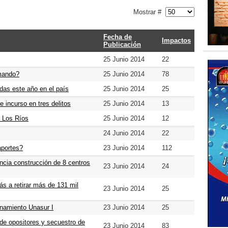
Mostrar #
Fecha de
Impactos
Publicación
25 Junio 2014
22
rmando?
25 Junio 2014
78
das este año en el país
25 Junio 2014
25
 incurso en tres delitos
25 Junio 2014
13
e Los Ríos
25 Junio 2014
12
24 Junio 2014
22
aportes?
23 Junio 2014
112
ncia construcción de 8 centros
23 Junio 2014
24
ás a retirar más de 131 mil
23 Junio 2014
25
enamiento Unasur I
23 Junio 2014
25
 de opositores y secuestro de
23 Junio 2014
83