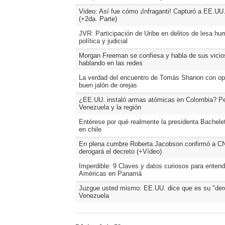
Video: Así fue cómo ¡Infraganti! Capturó a EE.UU
(+2da. Parte)
JVR: Participación de Uribe en delitos de lesa hu
política y judicial
Morgan Freeman se confiesa y habla de sus vicio
hablando en las redes
La verdad del encuentro de Tomás Shanon con op
buen jalón de orejas
¿EE.UU. instaló armas atómicas en Colombia? Pel
Venezuela y la región
Entérese por qué realmente la presidenta Bachelet 
en chile
En plena cumbre Roberta Jacobson confirmó a C
derogará el decreto (+Vídeo)
Imperdible: 9 Claves y datos curiosos para enten
Américas en Panamá
Juzgue usted mismo: EE.UU. dice que es su "der
Venezuela