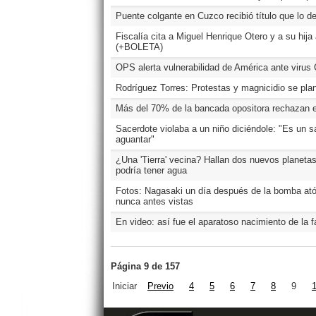
Puente colgante en Cuzco recibió título que lo de
Fiscalía cita a Miguel Henrique Otero y a su hij
(+BOLETA)
OPS alerta vulnerabilidad de América ante virus
Rodríguez Torres: Protestas y magnicidio se pla
Más del 70% de la bancada opositora rechazan 
Sacerdote violaba a un niño diciéndole: "Es un sa
aguantar"
¿Una 'Tierra' vecina? Hallan dos nuevos planeta
podría tener agua
Fotos: Nagasaki un día después de la bomba a
nunca antes vistas
En video: así fue el aparatoso nacimiento de la 
Página 9 de 157
Iniciar
Previo
4
5
6
7
8
9