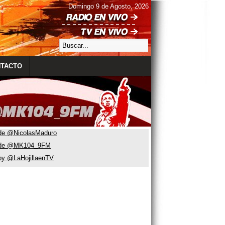
Domingo 9 de Agosto, 2026
TACTO
de @NicolasMaduro
 de @MK104_9FM
by @LaHojillaenTV