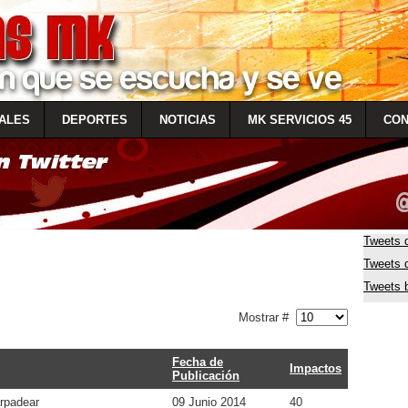
ALES
DEPORTES
NOTICIAS
MK SERVICIOS 45
CON
Tweets 
Tweets
Tweets 
Mostrar #
Fecha de
Impactos
Publicación
arpadear
09 Junio 2014
40