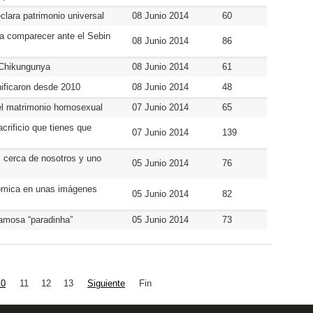
clara patrimonio universal
08 Junio 2014
60
a a comparecer ante el Sebin
08 Junio 2014
86
 Chikungunya
08 Junio 2014
61
nificaron desde 2010
08 Junio 2014
48
el matrimonio homosexual
07 Junio 2014
65
crificio que tienes que
07 Junio 2014
139
s cerca de nosotros y uno
05 Junio 2014
76
tómica en unas imágenes
05 Junio 2014
82
famosa “paradinha”
05 Junio 2014
73
10
11
12
13
Siguiente
Fin