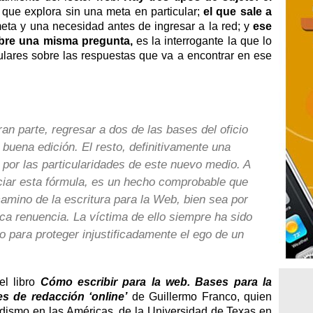
 que explora sin una meta en particular;
el que sale a
 meta y una necesidad antes de ingresar a la red; y
ese
obre una misma pregunta,
es la interrogante la que lo
ulares sobre las respuestas que va a encontrar en ese
ran parte, regresar a dos de las bases del oficio
a buena edición. El resto, definitivamente una
 por las particularidades de este nuevo medio. A
ciar esta fórmula, es un hecho comprobable que
camino de la escritura para la Web, bien sea por
ca renuencia. La víctima de ello siempre ha sido
o para proteger injustificadamente el ego de un
el libro
Cómo escribir para la web. Bases para la
s de redacción ‘online’
de Guillermo Franco, quien
odismo en las Américas, de la Universidad de Texas en