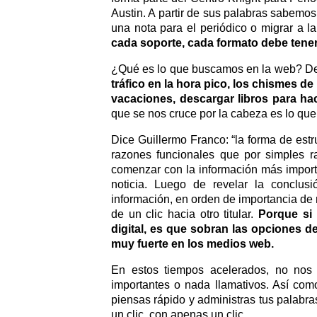
Austin. A partir de sus palabras sabemos 
una nota para el periódico o migrar a la 
cada soporte, cada formato debe tener
¿Qué es lo que buscamos en la web? De t
tráfico en la hora pico, los chismes d
vacaciones, descargar libros para hac
que se nos cruce por la cabeza es lo que 
Dice Guillermo Franco: “la forma de estru
razones funcionales que por simples razo
comenzar con la información más import
noticia. Luego de revelar la conclusi
información, en orden de importancia de m
de un clic hacia otro titular.
Porque si 
digital, es que sobran las opciones 
muy fuerte en los medios web.
En estos tiempos acelerados, no nos
importantes o nada llamativos. Así como
piensas rápido y administras tus palabras
un clic, con apenas un clic.