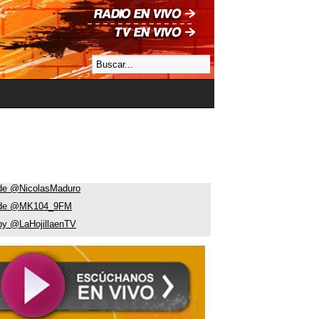
de @NicolasMaduro
 de @MK104_9FM
by @LaHojillaenTV