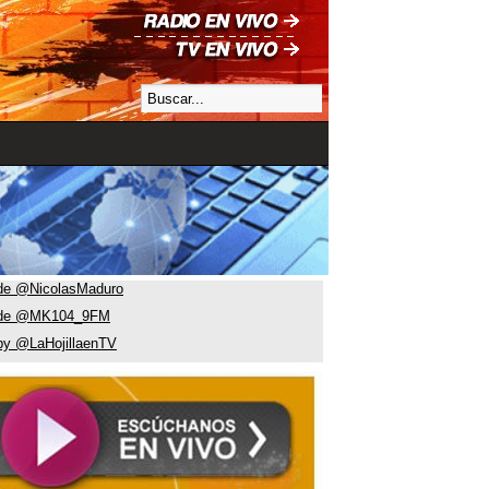
de @NicolasMaduro
 de @MK104_9FM
by @LaHojillaenTV