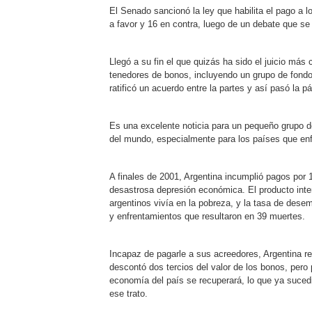
El Senado sancionó la ley que habilita el pago a 
a favor y 16 en contra, luego de un debate que s
Llegó a su fin el que quizás ha sido el juicio más
tenedores de bonos, incluyendo un grupo de fond
ratificó un acuerdo entre la partes y así pasó la p
Es una excelente noticia para un pequeño grupo de 
del mundo, especialmente para los países que enfr
A finales de 2001, Argentina incumplió pagos por
desastrosa depresión económica. El producto intern
argentinos vivía en la pobreza, y la tasa de desem
y enfrentamientos que resultaron en 39 muertes.
Incapaz de pagarle a sus acreedores, Argentina r
descontó dos tercios del valor de los bonos, per
economía del país se recuperará, lo que ya suced
ese trato.