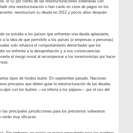
, el 52 por ciento de las reestructuraciones soberanas con
adir otra reestructuración o han caído en cese de pagos en los
reciente: reestructuró su deuda en 2012 y pocos años después
do se estudia a los países que enfrentan una deuda aplastante,
e a la idea de que permitirle a los países (o empresas o personas)
deudas solo refuerza el comportamiento derrochador que los
udor se enfrente a la desaprobación y a sus consecuencias
ierte el riesgo moral al recompensar a los inversionistas por hacer
nsas.
iertos tipos de fondos buitre. En septiembre pasado, Naciones
ve principios que deben guiar la reestructuración de las deudas
culpó con los buitres —se refería a los pájaros— por el uso del
 las principales jurisdicciones para los préstamos soberanos
no serán muy eficaces.
ra. Sin embargo, no existe un marco equivalente para las quiebras