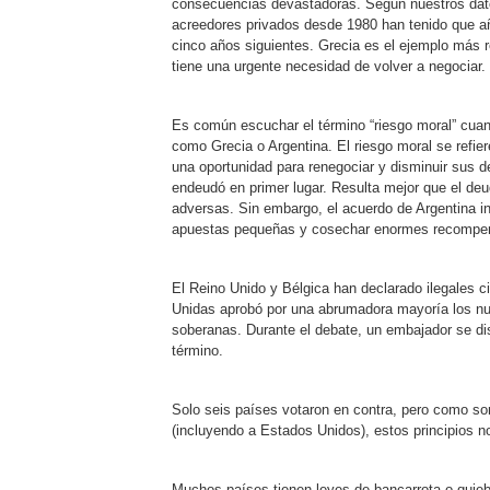
consecuencias devastadoras. Según nuestros datos
acreedores privados desde 1980 han tenido que añ
cinco años siguientes. Grecia es el ejemplo más 
tiene una urgente necesidad de volver a negociar.
Es común escuchar el término “riesgo moral” cuan
como Grecia o Argentina. El riesgo moral se refier
una oportunidad para renegociar y disminuir sus 
endeudó en primer lugar. Resulta mejor que el de
adversas. Sin embargo, el acuerdo de Argentina inv
apuestas pequeñas y cosechar enormes recompe
El Reino Unido y Bélgica han declarado ilegales c
Unidas aprobó por una abrumadora mayoría los nue
soberanas. Durante el debate, un embajador se dis
término.
Solo seis países votaron en contra, pero como son
(incluyendo a Estados Unidos), estos principios 
Muchos países tienen leyes de bancarrota o quieb