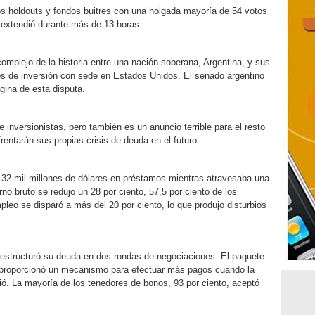
los holdouts y fondos buitres con una holgada mayoría de 54 votos
e extendió durante más de 13 horas.
 complejo de la historia entre una nación soberana, Argentina, y sus
os de inversión con sede en Estados Unidos. El senado argentino
ágina de esta disputa.
inversionistas, pero también es un anuncio terrible para el resto
entarán sus propias crisis de deuda en el futuro.
 132 mil millones de dólares en préstamos mientras atravesaba una
o bruto se redujo un 28 por ciento, 57,5 por ciento de los
pleo se disparó a más del 20 por ciento, lo que produjo disturbios
eestructuró su deuda en dos rondas de negociaciones. El paquete
o proporcionó un mecanismo para efectuar más pagos cuando la
ió. La mayoría de los tenedores de bonos, 93 por ciento, aceptó