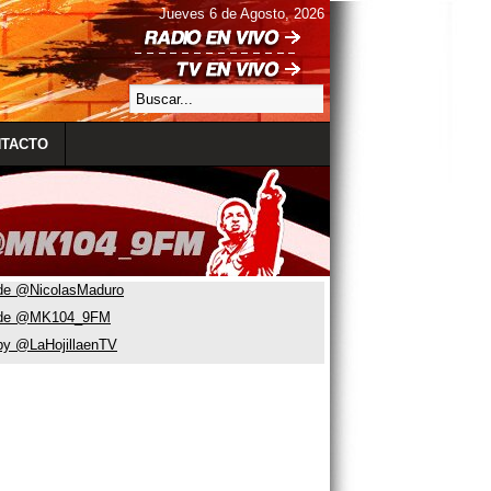
Jueves 6 de Agosto, 2026
TACTO
de @NicolasMaduro
 de @MK104_9FM
by @LaHojillaenTV