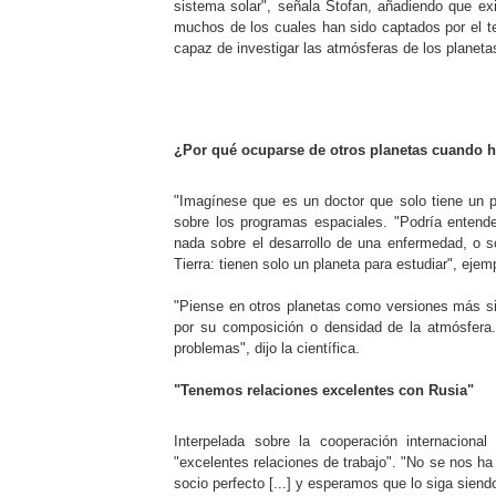
sistema solar", señala Stofan, añadiendo que ex
muchos de los cuales han sido captados por el t
capaz de investigar las atmósferas de los planeta
¿Por qué ocuparse de otros planetas cuando h
"Imagínese que es un doctor que solo tiene un pa
sobre los programas espaciales. "Podría enten
nada sobre el desarrollo de una enfermedad, o s
Tierra: tienen solo un planeta para estudiar", ejemp
"Piense en otros planetas como versiones más simp
por su composición o densidad de la atmósfera.
problemas", dijo la científica.
"Tenemos relaciones excelentes con Rusia"
Interpelada sobre la cooperación internacion
"excelentes relaciones de trabajo". "No se nos h
socio perfecto [...] y esperamos que lo siga siendo