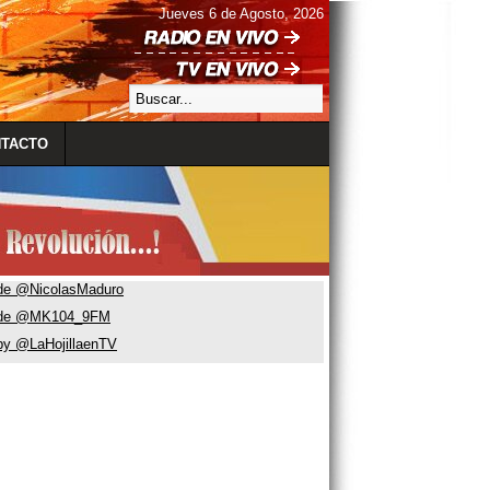
Jueves 6 de Agosto, 2026
TACTO
de @NicolasMaduro
 de @MK104_9FM
by @LaHojillaenTV