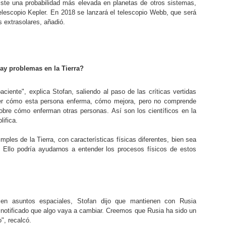
iste una probabilidad más elevada en planetas de otros sistemas,
elescopio Kepler. En 2018 se lanzará el telescopio Webb, que será
s extrasolares, añadió.
ay problemas en la Tierra?
ciente", explica Stofan, saliendo al paso de las críticas vertidas
der cómo esta persona enferma, cómo mejora, pero no comprende
obre cómo enferman otras personas. Así son los científicos en la
lifica.
les de la Tierra, con características físicas diferentes, bien sea
 Ello podría ayudarnos a entender los procesos físicos de estos
al en asuntos espaciales, Stofan dijo que mantienen con Rusia
a notificado que algo vaya a cambiar. Creemos que Rusia ha sido un
", recalcó.